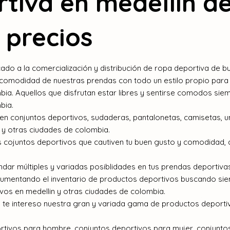
tiva en medellin d
 precios
o a la comercialización y distribución de ropa deportiva de bue
a comodidad de nuestras prendas con todo un estilo propio para
bia. Aquellos que disfrutan estar libres y sentirse comodos sie
bia.
n conjuntos deportivos, sudaderas, pantalonetas, camisetas, un
 y otras ciudades de colombia.
s cojuntos deportivos que cautiven tu buen gusto y comodidad,
dar múltiples y variadas posiblidades en tus prendas deportiva
aumentando el inventario de productos deportivos buscando si
ivos en medellin y otras ciudades de colombia.
 te intereso nuestra gran y variada gama de productos deporti
ivos para hombre, conjuntos deportivos para mujer, conjuntos 