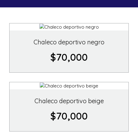
Chaleco deportivo negro
$70,000
Chaleco deportivo beige
$70,000