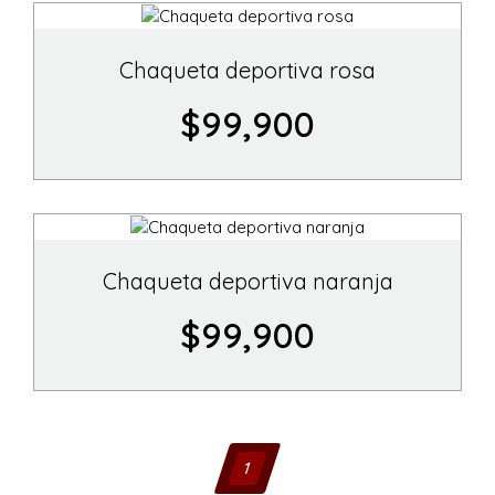
Chaqueta deportiva rosa
$99,900
Chaqueta deportiva naranja
$99,900
1