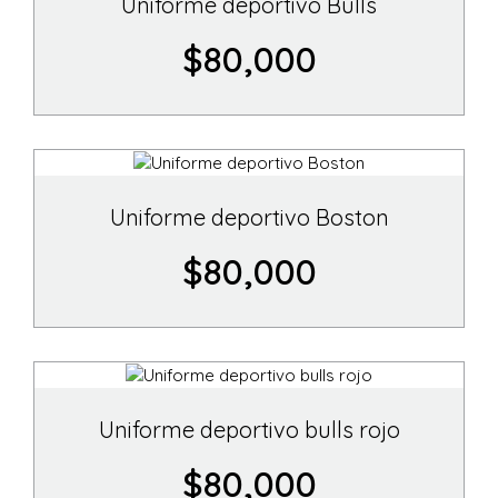
Uniforme deportivo Bulls
$80,000
Uniforme deportivo Boston
$80,000
Uniforme deportivo bulls rojo
$80,000