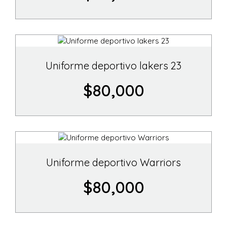
Uniforme deportivo lakers 23
$80,000
Uniforme deportivo Warriors
$80,000