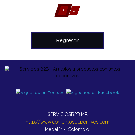
1
»
Regresar
SERVICIOSB2B MR
http://www.conjuntosdeportivos.com
Medellín - Colombia