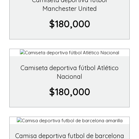
Manchester United
$180,000
Camiseta deportiva fútbol Atlético
Nacional
$180,000
Camisa deportiva futbol de barcelona