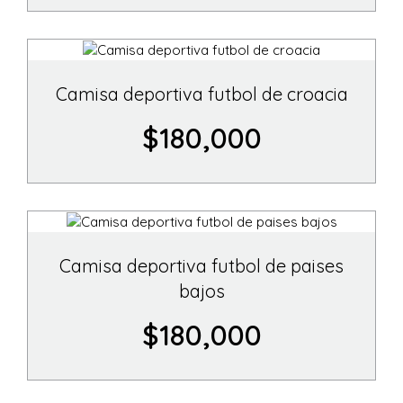
Camisa deportiva futbol de croacia
$180,000
Camisa deportiva futbol de paises
bajos
$180,000