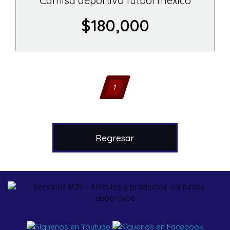
Camisa deportivo futbol mexico
$180,000
1
Regresar